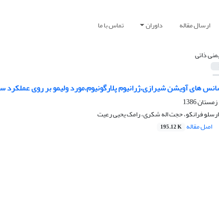
ارسال مقاله
داوران
تماس با ما
یمنی ذاتی
سانس های آویشن شیرازی،ژرانیوم پلارگونیوم،مورد ولیمو بر روی عملکرد 
رسلو فرانکو، حجت اله شکری، رامک یحیی رعیت
اصل مقاله
195.12 K