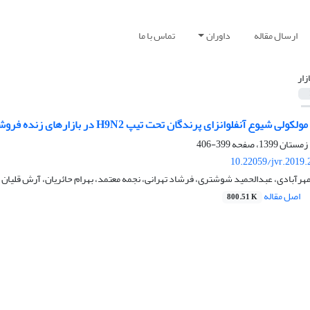
ارسال مقاله
داوران
تماس با ما
ازار
آنفلوانزای پرندگان تحت تیپ H9N2 در بازارهای زنده فروشی پرندگان در سال 1395
399-406
10.22059/jvr.2019.
رآبادی، عبدالحمید شوشتری، فرشاد تهرانی، نجمه معتمد، بهرام حائریان، آرش قلیان
اصل مقاله
800.51 K