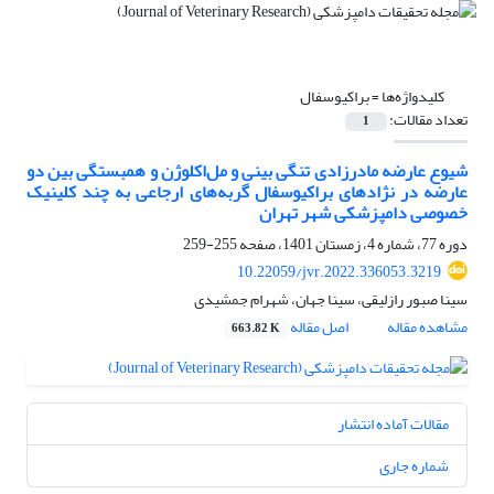
کلیدواژه‌ها =
براکیوسفال
تعداد مقالات:
1
شیوع عارضه مادرزادی تنگی بینی و مل‌اکلوژن و همبستگی بین دو
عارضه در نژادهای براکیوسفال گربه‌های ارجاعی به چند کلینیک
خصوصی دامپزشکی شهر تهران
دوره 77، شماره 4، زمستان 1401، صفحه
255-259
10.22059/jvr.2022.336053.3219
سینا صبور رازلیقی، سینا جهان، شهرام جمشیدی
مشاهده مقاله
اصل مقاله
663.82 K
مقالات آماده انتشار
شماره جاری