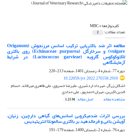
کلیدواژه‌ها =
MBC
تعداد مقالات:
2
مطالعه اثر ضد باکتریایی ترکیب اسانس مرزنجوش (Origanum
vulgare) و سرخارگل (Echinaceae purpurea) روی باکتری
لاکتوکوکوس گارویه (Lactococcus garvieae) در شرایط
آزمایشگاهی
دوره 77، شماره 4، زمستان 1401، صفحه
213-220
10.22059/jvr.2022.276558.2910
اشکان زرگر، مهرداد اردشیری، علیرضا خسروی، علی طاهری میرقائد، حسام
الدین اکبرین، مهران احمدپور، علی حدادی
مشاهده مقاله
اصل مقاله
1.25 M
بررسی اثرات ضد‌میکروبی اسانس‌های گیاهی دارچین، زنیان،
آویشن باغی و فرمالدهید بر باکتری سالمونلا انتریتیدیس
دوره 76، شماره 2، تابستان 1400، صفحه
179-191