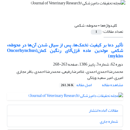
کلیدواژه‌ها =
محوطه» شکمی
تعداد مقالات:
1
تأثیر دما بر کیفیت تخمک‌ها، پس از سیال شدن آن‌ها در محوطه»
شکمی مولدین ماده قزل‌آلای رنگین کمان(Oncorhynchus
mykiss‌)
دوره 62، شماره 3، پاییز 1386، صفحه
263-268
محمدرضا احمدی احمدی، غلامرضا رفیعی، محمدرضا احمدی، باقر مجازی
امیری، امیر سعید ویلکی
مشاهده مقاله
اصل مقاله
261.36 K
مقالات آماده انتشار
شماره جاری