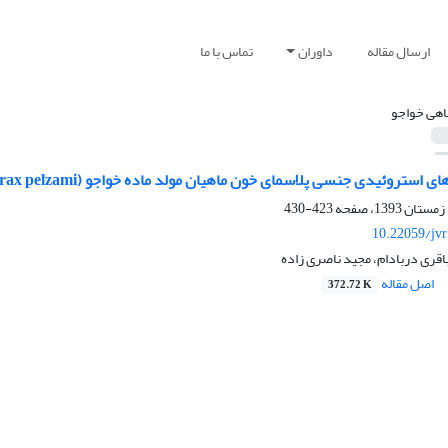
ارسال مقاله
داوران
تماس با ما
اهی خواجو
روئیدی جنسی پلاسمای خون ماهیان مولد ماده خواجو ‌(Schizothorax pelzami) طی فصول سال
423-430
10.22059/jv
اقری دربادام، مجید ناصری زاده
اصل مقاله
372.72 K