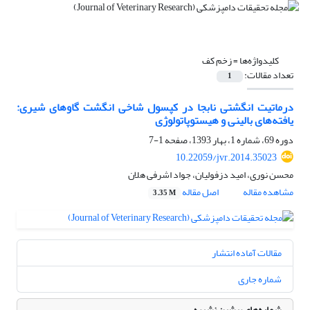
کلیدواژه‌ها =
زخم کف
تعداد مقالات:
1
درماتیت انگشتی نابجا در کپسول شاخی انگشت گاوهای شیری:
یافته‌های بالینی و هیستوپاتولوژی
دوره 69، شماره 1، بهار 1393، صفحه
1-7
10.22059/jvr.2014.35023
محسن نوری، امید دزفولیان، جواد اشرفی هلان
مشاهده مقاله
اصل مقاله
3.35 M
مقالات آماده انتشار
شماره جاری
شماره‌های پیشین نشریه