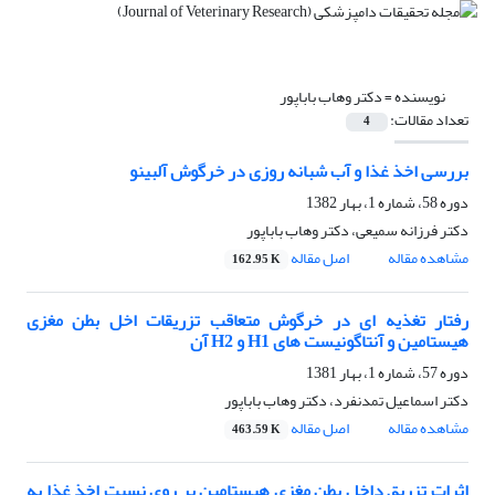
نویسنده =
دکتر وهاب باباپور
تعداد مقالات:
4
بررسی اخذ غذا و آب شبانه روزی در خرگوش آلبینو
دوره 58، شماره 1، بهار 1382
دکتر فرزانه سمیعی، دکتر وهاب باباپور
مشاهده مقاله
اصل مقاله
162.95 K
رفتار تغذیه ای در خرگوش متعاقب تزریقات اخل بطن مغزی
هیستامین و آنتاگونیست های H1 و H2 آن
دوره 57، شماره 1، بهار 1381
دکتر اسماعیل تمدنفرد، دکتر وهاب باباپور
مشاهده مقاله
اصل مقاله
463.59 K
اثرات تزریق داخل بطن مغزی هیستامین بر روی نسبت اخذ غذا به