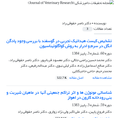
نویسنده =
دکتر ناصر حقوقی راد
تعداد مقالات:
3
تشخیص کیست هیداتیک تجربی در گوسفند با بررسی وجود پادگن
انگل در سرم و ادرار به روش کواگلوتیناسیون
دوره 60، شماره 3، پاییز 1384
دکتر محمدحسین راضی جلالی، دکتر معسود قربانپور، دکتر ناصر حقوقی راد،
دکتر صالح اسماعیل زاده، دکتر لیلی نبوی، دکتر عبداله رفیعی، دکتر
محمدرحیم، حاجی حاجیکلایی
مشاهده مقاله
اصل مقاله
522.7 K
شناسائی مونوژن ها و اثر تراکم جمعیتی آنها در ماهیان شیربت و
بنی رودخانه کارون در اهواز
دوره 59، شماره 3، پاییز 1383
دکتر فروغ پاپهن، دکتر علی اکبر ولی نژاد زوارق، دکتر ناصر حقوقی راد