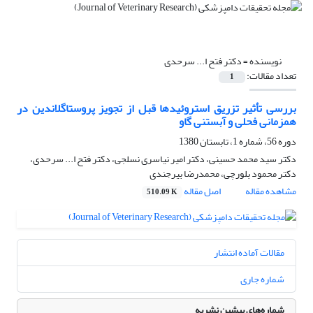
نویسنده =
دکتر فتح ا... سرحدی
تعداد مقالات:
1
بررسی تأثیر تزریق استروئیدها قبل از تجویز پروستاگلاندین در
همزمانی فحلی و آبستنی گاو
دوره 56، شماره 1، تابستان 1380
دکتر سید محمد حسینی، دکتر امیر نیاسری نسلجی، دکتر فتح ا... سرحدی،
دکتر محمود بلورچی، محمدرضا بیرجندی
مشاهده مقاله
اصل مقاله
510.09 K
مقالات آماده انتشار
شماره جاری
شماره‌های پیشین نشریه