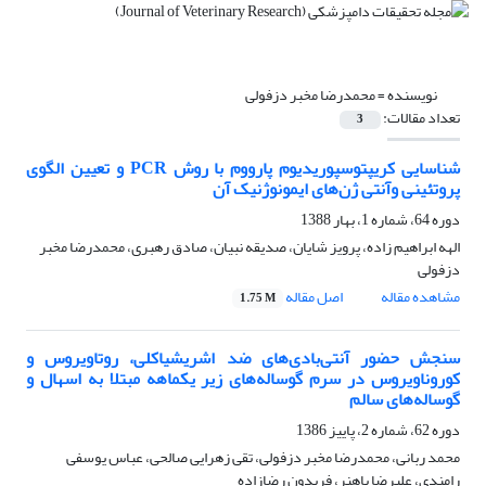
نویسنده =
محمدرضا مخبر دزفولی
تعداد مقالات:
3
شناسایی کریپتوسپوریدیوم پارووم‌ ‌با روش PCR و تعیین الگوی
پروتئینی وآنتی ژن‌های ایمونوژنیک آن
دوره 64، شماره 1، بهار 1388
الهه ابراهیم زاده، پرویز شایان، صدیقه نبیان، صادق رهبری، محمدرضا مخبر
دزفولی
مشاهده مقاله
اصل مقاله
1.75 M
سنجش حضور آنتی‌بادی‌های ضد اشریشیاکلی، روتاویروس و
کوروناویروس در سرم گوساله‌های زیر یکماهه مبتلا به اسهال و
گوساله‌های سالم
دوره 62، شماره 2، پاییز 1386
محمد ربانی، محمدرضا مخبر دزفولی، تقی زهرایی صالحی، عباس یوسفی
رامندی، علیرضا باهنر، فریدون رضازاده