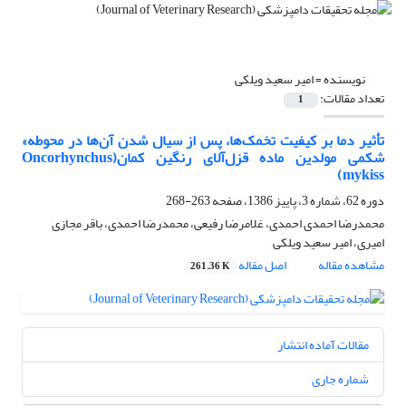
نویسنده =
امیر سعید ویلکی
تعداد مقالات:
1
تأثیر دما بر کیفیت تخمک‌ها، پس از سیال شدن آن‌ها در محوطه»
شکمی مولدین ماده قزل‌آلای رنگین کمان(Oncorhynchus
mykiss‌)
دوره 62، شماره 3، پاییز 1386، صفحه
263-268
محمدرضا احمدی احمدی، غلامرضا رفیعی، محمدرضا احمدی، باقر مجازی
امیری، امیر سعید ویلکی
مشاهده مقاله
اصل مقاله
261.36 K
مقالات آماده انتشار
شماره جاری