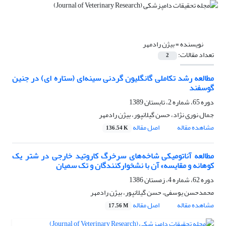
نویسنده =
بیژن رادمهر
تعداد مقالات:
2
مطالعه رشد تکاملی گانگلیون گردنی سینه‌ای (ستاره ای)‌ ‌در جنین
گوسفند
دوره 65، شماره 2، تابستان 1389
جمال نوری نژاد، حسن گیلانپور، بیژن رادمهر
مشاهده مقاله
اصل مقاله
136.54 K
مطالعه آناتومیکی شاخه‌های سرخرگ کاروتید خارجی در شتر یک
کوهانه و مقایسه» آن با نشخوارکنندگان و تک سمیان
دوره 62، شماره 4، زمستان 1386
محمدحسن یوسفی، حسن گیلانپور، بیژن رادمهر
مشاهده مقاله
اصل مقاله
17.56 M