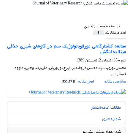
نویسنده =
محسن نوری
تعداد مقالات:
1
مطالعه کشتارگا‌هی مورفوپاتولوژیک سم در گاوهای شیری حذفی
مبتلا به لنگش
دوره 65، شماره 2، تابستان 1389
محسن نوری، سید محسن مرجانمهر، ایرج نوروزیان، علی رضا وجهی، داوود
فسخودی
مشاهده مقاله
اصل مقاله
355.47 K
مقالات آماده انتشار
شماره جاری
شماره‌های پیشین نشریه