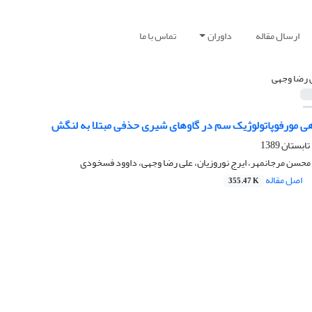
ارسال مقاله
داوران
تماس با ما
 رضا وجهی
‌هی مورفوپاتولوژیک سم در گاوهای شیری حذفی مبتلا به لنگش
حسن مرجانمهر، ایرج نوروزیان، علی رضا وجهی، داوود فسخودی
اصل مقاله
355.47 K