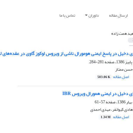
ارسال مقاله
داوران
تماس با ما
ید همت زاده
ی دخیل در پاسخ ایمنی هومورال ناشی از ویروس لوکوز گاوی در عقده‌های لم
281-284
حسن ممتاز
اصل مقاله
503.06 K
ی دخیل در ایمنی همورال ویروس IBR
57-61
هادی کیوانفر، مهدی احمدی
اصل مقاله
1.34 M