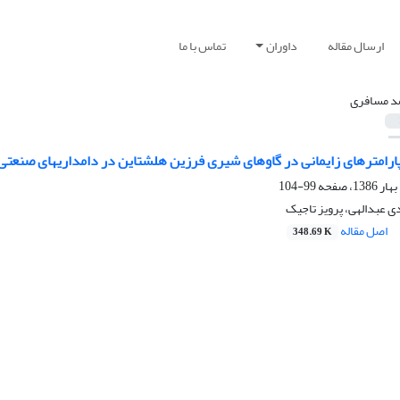
ارسال مقاله
داوران
تماس با ما
 مسافری
پارامترهای زایمانی در گاوهای شیری فرزین هلشتاین در دامداریهای صنعتی 
99-104
 عبدالهی، پرویز تاجیک
اصل مقاله
348.69 K