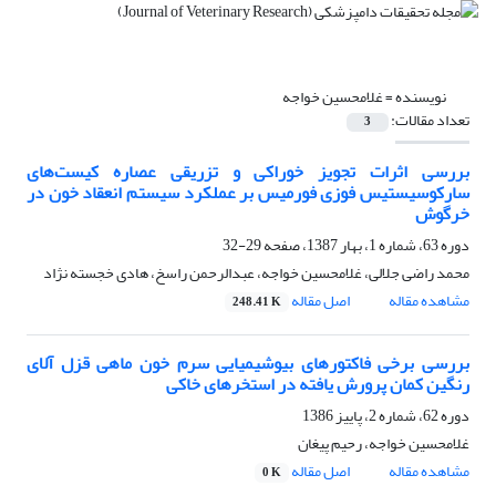
نویسنده =
غلامحسین خواجه
تعداد مقالات:
3
بررسی اثرات تجویز خوراکی و تزریقی عصاره کیست‌های
سارکوسیستیس فوزی فورمیس ‌بر عملکرد سیستم انعقاد خون در
خرگوش
دوره 63، شماره 1، بهار 1387، صفحه
29-32
محمد راضی جلالی، غلامحسین خواجه، عبدالرحمن راسخ، هادی خجسته نژاد
مشاهده مقاله
اصل مقاله
248.41 K
بررسی برخی فاکتورهای بیوشیمیایی سرم خون ماهی قزل آلای
رنگین کمان پرورش یافته در استخرهای خاکی
دوره 62، شماره 2، پاییز 1386
غلامحسین خواجه، رحیم پیغان
مشاهده مقاله
اصل مقاله
0 K