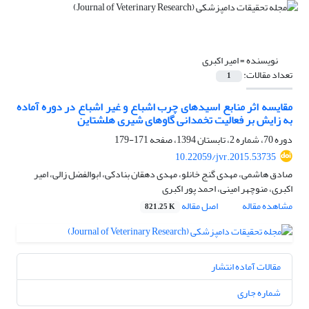
نویسنده =
امیر اکبری
تعداد مقالات:
1
مقایسه اثر منابع اسیدهای چرب اشباع و غیر اشباع در دوره آماده
به زایش بر فعالیت تخمدانی گاوهای شیری هلشتاین
دوره 70، شماره 2، تابستان 1394، صفحه
171-179
10.22059/jvr.2015.53735
صادق هاشمی، مهدی گنج خانلو، مهدی دهقان بنادکی، ابوالفضل زالی، امیر
اکبری، منوچهر امینی، احمد پور اکبری
مشاهده مقاله
اصل مقاله
821.25 K
مقالات آماده انتشار
شماره جاری