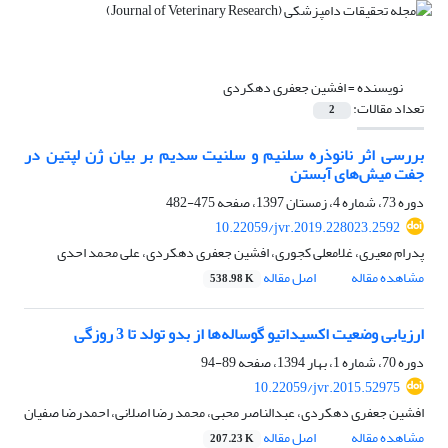
نویسنده =
افشین جعفری دهکردی
تعداد مقالات:
2
بررسی اثر نانوذره سلنیم و سلنیت سدیم بر بیان ژن لپتین در
جفت میش‌های آبستن
دوره 73، شماره 4، زمستان 1397، صفحه
475-482
10.22059/jvr.2019.228023.2592
پدرام معیری، غلامعلی کجوری، افشین جعفری دهکردی، علی محمد احدی
مشاهده مقاله
اصل مقاله
538.98 K
ارزیابی وضعیت اکسیداتیو گوساله‌ها از بدو تولد تا 3 روزگی
دوره 70، شماره 1، بهار 1394، صفحه
89-94
10.22059/jvr.2015.52975
افشین جعفری دهکردی، عبدالناصر محبی، محمد رضا اصلانی، احمدرضا صفیان
مشاهده مقاله
اصل مقاله
207.23 K