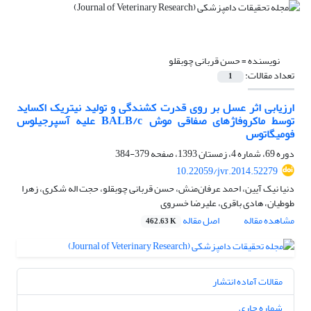
نویسنده =
حسن قربانی چوبقلو
تعداد مقالات:
1
ارزیابی اثر عسل بر روی قدرت کشندگی و تولید نیتریک اکساید
توسط ماکروفاژهای صفاقی موش BALB/c علیه آسپرجیلوس
فومیگاتوس
دوره 69، شماره 4، زمستان 1393، صفحه
379-384
10.22059/jvr.2014.52279
دنیا نیک آیین، احمد عرفان‌منش، حسن قربانی چوبقلو، حجت اله شکری، زهرا
طوطیان، هادی باقری، علیرضا خسروی
مشاهده مقاله
اصل مقاله
462.63 K
مقالات آماده انتشار
شماره جاری