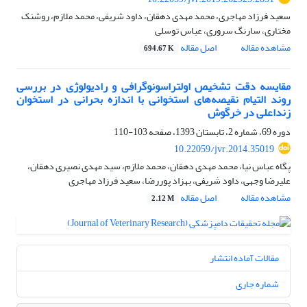
سعید فرزاد مهاجری، محمد مهدی دهقان، داود شریفی، محمد ملازم، روشنک
مختاری، سارنگ سروری، عباس توسلی
مشاهده مقاله
اصل مقاله
694.67 K
مقایسه دقت تشخیص اولتراسونوگرافی و رادیولوژی در بررسی
روند التیام نقیصه‌های استخوانی با اندازه بحرانی در استخوان
زنداعلی در خرگوش
دوره 69، شماره 2، تابستان 1393، صفحه
103-110
10.22059/jvr.2014.35019
پگاه عباس نیا، محمد مهدی دهقان، محمد ملازم، سید مهدی نصیری دهقان،
علیرضا وجهی، داود شریفی، بهزاد پوررضا، سعید فرزاد مهاجری
مشاهده مقاله
اصل مقاله
2.12 M
مقالات آماده انتشار
شماره جاری