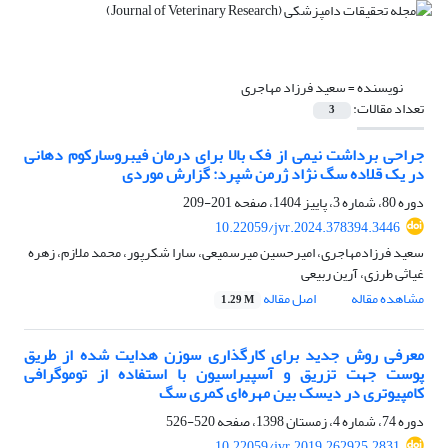
نویسنده =
سعید فرزاد مهاجری
تعداد مقالات:
3
جراحی برداشت نیمی از فک بالا برای درمان فیبروسارکوم دهانی
در یک قلاده سگ نژاد ژرمن شپرد: گزارش موردی
دوره 80، شماره 3، پاییز 1404، صفحه
201-209
10.22059/jvr.2024.378394.3446
سعید فرزادمهاجری، امیرحسین میرسمیعی، سارا شکرپور، محمد ملازم، زهره
غیاثی طرزی، آرین ربیعی
مشاهده مقاله
اصل مقاله
1.29 M
معرفی روش جدید برای کارگذاری سوزن هدایت شده از طریق
پوست جهت تزریق و آسپیراسیون با استفاده از توموگرافی
کامپیوتری در دیسک بین مهره‌ای کمری سگ
دوره 74، شماره 4، زمستان 1398، صفحه
520-526
10.22059/jvr.2019.262925.2831