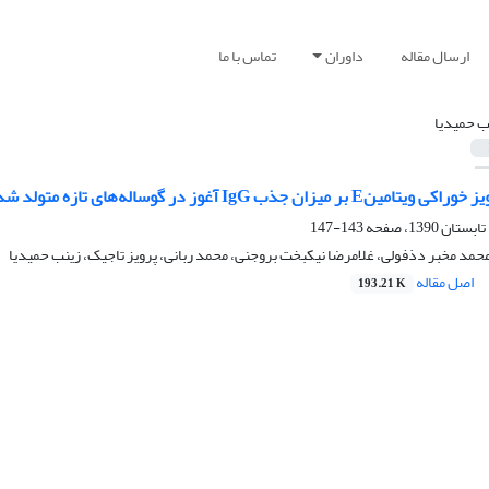
ارسال مقاله
داوران
تماس با ما
ب حمیدیا
زان جذب‌ IgG آغوز در گوساله‌های تازه متولد شده
143-147
مد مخبر دذفولی، غلامرضا نیکبخت بروجنی، محمد ربانی، پرویز تاجیک، زینب حمیدیا
اصل مقاله
193.21 K