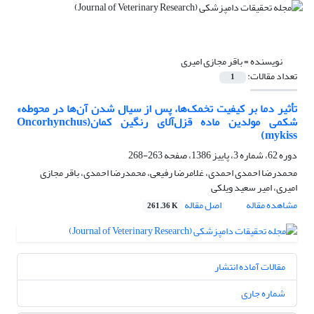
نویسنده =
باقر مجازی امیری
تعداد مقالات:
1
تأثیر دما بر کیفیت تخمک‌ها، پس از سیال شدن آن‌ها در محوطه»
شکمی مولدین ماده قزل‌آلای رنگین کمان(Oncorhynchus
mykiss‌)
دوره 62، شماره 3، پاییز 1386، صفحه
263-268
محمدرضا احمدی احمدی، غلامرضا رفیعی، محمدرضا احمدی، باقر مجازی
امیری، امیر سعید ویلکی
مشاهده مقاله
اصل مقاله
261.36 K
مقالات آماده انتشار
شماره جاری