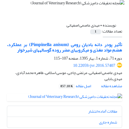
نویسنده =
مهدی عاصمی اصفهانی
تعداد مقالات:
1
تأثیر پودر دانه بادیان رومی (Pimpinella anisum) بر عملکرد،
هضم مواد مغذی و میکروبهای مضر روده گوسالههای شیرخوار
دوره 71، شماره 1، بهار 1395، صفحه
107-115
10.22059/jvr.2016.57407
مهدی عاصمی اصفهانی، مرتضی چاجی، موسی اسلامی، طاهره محمدآبادی،
مهدی بابایی
مشاهده مقاله
اصل مقاله
857.18 K
مقالات آماده انتشار
شماره جاری