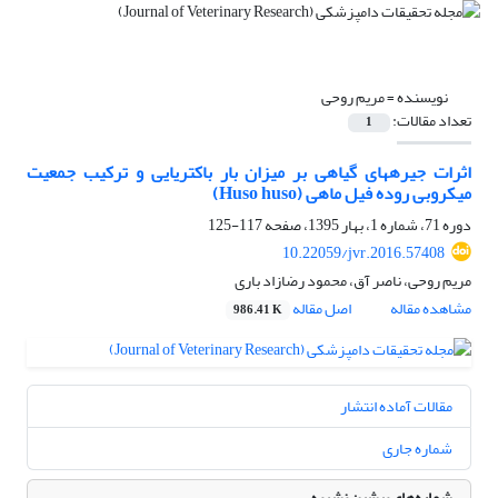
نویسنده =
مریم روحی
تعداد مقالات:
1
اثرات جیرههای گیاهی بر میزان بار باکتریایی و ترکیب جمعیت
میکروبی روده فیل ماهی (Huso huso)
دوره 71، شماره 1، بهار 1395، صفحه
117-125
10.22059/jvr.2016.57408
مریم روحی، ناصر آق، محمود رضازاد باری
مشاهده مقاله
اصل مقاله
986.41 K
مقالات آماده انتشار
شماره جاری
شماره‌های پیشین نشریه