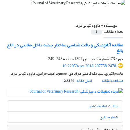
نویسنده =
داوود کیانی فرد
تعداد مقالات:
1
مطالعه آناتومیکی و بافت‏ شناسی ساختار بیضه داخل مغابنی در الاغ
بالغ
دوره 73، شماره 2، تابستان 1397، صفحه
243-249
10.22059/jvr.2018.207758.2478
قاسم اکبری، سیامک کاظمی درآبادی، مسعود ادیب مرادی، داوود کیانی فرد
مشاهده مقاله
اصل مقاله
2.33 M
مقالات آماده انتشار
شماره جاری
شماره‌های پیشین نشریه