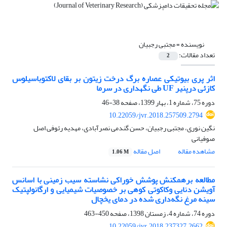
نویسنده =
مجتبی رجبیان
تعداد مقالات:
2
اثر پری بیوتیکی عصاره برگ درخت زیتون بر بقای لاکتوباسیلوس
کازئی درپنیر UF طی نگهداری در سرما
دوره 75، شماره 1، بهار 1399، صفحه
38-46
10.22059/jvr.2018.257509.2794
نگین نوری، مجتبی رجبیان، حسن گندمی نصرآبادی، مهدیه رئوفی اصل
صوفیانی
مشاهده مقاله
اصل مقاله
1.06 M
مطالعه برهمکنش پوشش خوراکی نشاسته سیب زمینی با اسانس
آویشن دنایی وکاکوتی کوهی بر خصوصیات شیمیایی و ارگانولپتیک
سینه مرغ نگه‌داری شده در دمای یخچال
دوره 74، شماره 4، زمستان 1398، صفحه
450-463
10.22059/jvr.2018.237327.2662