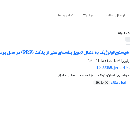
ارسال مقاله
داوران
تماس با ما
ه بختوه
وژیک به دنبال تجویز پلاسمای غنی از پلاکت (PRP) در محل برداشت سر استخوان فمور در خرگوش
418-426
10.22059/jvr.2019.
جواهری وایقان، نوشین غزاله، سحر غفاری خلیق
اصل مقاله
1011.4 K