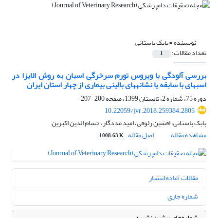
نویسنده =
بابک باستانی
تعداد مقالات:
1
بررسی آلودگی با ویروس تورم سرخرگی اسبان به روش الایزا در
اسب‎های با سابقه یا نشانه‎های بالینی بیماری از چهار استان ایران
دوره 75، شماره 2، تابستان 1399، صفحه
200-207
10.22059/jvr.2018.259384.2805
بابک باستانی، افشین رئوفی، امید مددگار، حسام الدین اکبرین
مشاهده مقاله
اصل مقاله
1008.63 K
مقالات آماده انتشار
شماره جاری
شماره‌های پیشین نشریه