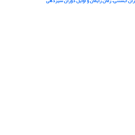
وران آبستنی، زمان زایمان و اوایل دوران شیردهی