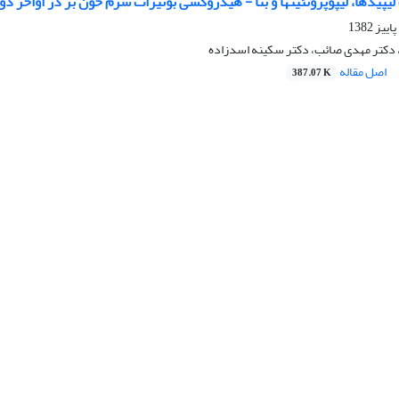
یپیدها، لیپوپروتئینها و بتا - هیدروکسی بوتیرات سرم خون بز در اواخر د
 دکتر مهدی صائب، دکتر سکینه اسدزاده
اصل مقاله
387.07 K