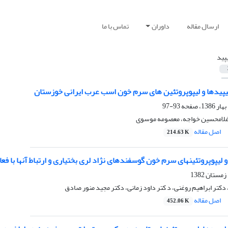
ارسال مقاله
داوران
تماس با ما
یپید
پیدها و لیپوپروتئین های سرم خون اسب عرب ایرانی خوزستان
93-97
غلامحسین خواجه، معصومه موسوی
اصل مقاله
214.63 K
 لیپوپروتئینهای سرم خون گوسفندهای نژاد لری بختیاری و ارتباط آنها با فعا
دکتر ابراهیم روغنی، د کتر داود زمانی، دکتر مجید منور صادق
اصل مقاله
452.06 K