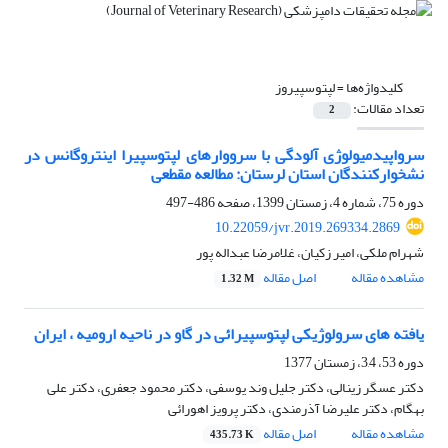
کلیدواژه‌ها =
لپتوسپیروز
تعداد مقالات:
2
سرواپیدمیولوژی آلودگی با سرووارهای لپتوسپیرا اینتروگانس در
نشخوارکنندگان استان لرستان: مطالعه مقطعی
دوره 75، شماره 4، زمستان 1399، صفحه
486-497
10.22059/jvr.2019.269334.2869
شهرام ملکی، امیر زکیان، غلامرضا عبداله پور
مشاهده مقاله
اصل مقاله
1.32 M
یافته های سرولوژیکی لپتوسپیرائی در گاو در ناحیه ارومیه ، ایران
دوره 53، 3,4، زمستان 1377
دکتر عسگر زینالی، دکتر جلیل وند یوسفی، دکتر محمود جعفری، دکتر علی
بهگام، دکتر علیرضا آذرمندی، دکتر پرویز اهورائی
مشاهده مقاله
اصل مقاله
435.73 K