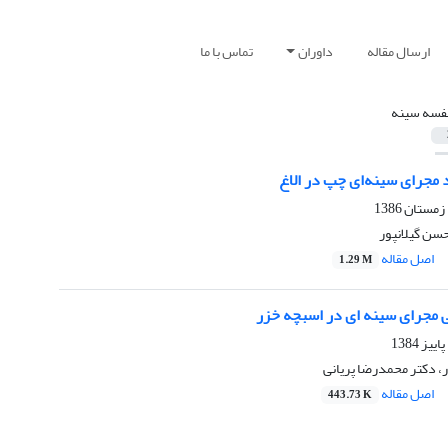
ارسال مقاله
داوران
تماس با ما
فسه سینه
مجرای سینه‌ای چپ در الاغ
سن گیلانپور
اصل مقاله
1.29 M
ی مجرای سینه ای در اسبچه خزر
، دکتر محمدرضا پریانی
اصل مقاله
443.73 K