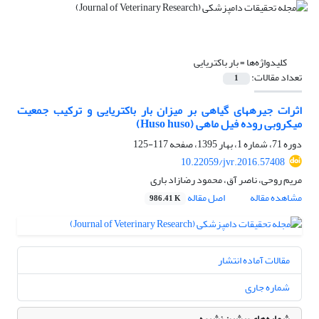
کلیدواژه‌ها =
بار باکتریایی
تعداد مقالات:
1
اثرات جیرههای گیاهی بر میزان بار باکتریایی و ترکیب جمعیت
میکروبی روده فیل ماهی (Huso huso)
دوره 71، شماره 1، بهار 1395، صفحه
117-125
10.22059/jvr.2016.57408
مریم روحی، ناصر آق، محمود رضازاد باری
مشاهده مقاله
اصل مقاله
986.41 K
مقالات آماده انتشار
شماره جاری
شماره‌های پیشین نشریه