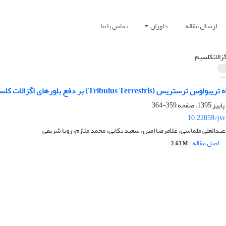
ارسال مقاله
داوران
تماس با ما
گزالاتکلسیم
Tribul) بر دفع بلورهای اگزالات کلسیم درهایپر اگزالوری گربهها: مطالعه تجربی
359-364
10.22059/jv
بدالعلی ملماسی، غلامرضا امین، سعید بکایی، محمد ملازم، رویا شریفی
اصل مقاله
2.63 M