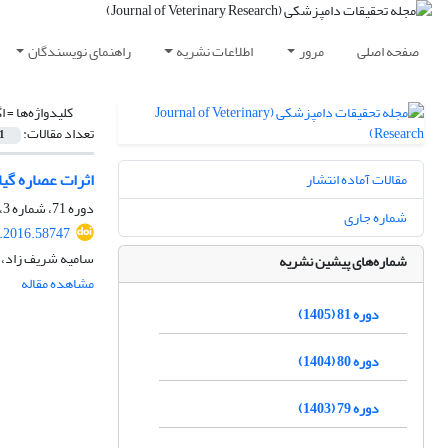
صفحه اصلی
مرور
اطلاعات نشریه
راهنمای نویسندگان
کلیدواژه‌ها =
ا
تعداد مقالات:
1
اثرات عصاره گیاه تریبولوس ترستریس (us Terrestris
مقالات آماده انتشار
دوره 71، شماره 3، پاییز 1395، صفحه
شماره جاری
r.2016.58747
سامیه شریف زاد، ع
شماره‌های پیشین نشریه
مشاهده مقاله
دوره 81 (1405)
دوره 80 (1404)
دوره 79 (1403)