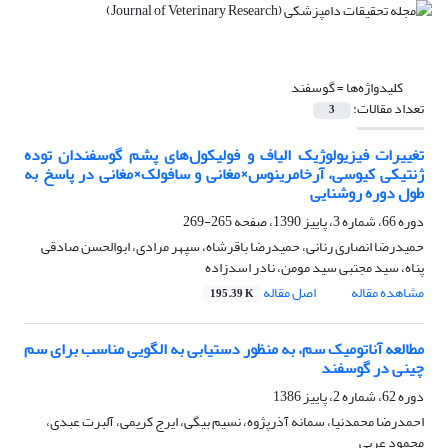
کلیدواژه‌ها =
‌گوسفند
تعداد مقالات:
3
تغییرات فیزیولوژیک الیاف و فولیکول‌های پشم گوسفندان توده
ژنتیکی کیوسی، آرخامرینوس‌×‌مغانی و سافولک‌×‌مغانی در پاسخ به
طول دوره روشنایی
دوره 66، شماره 3، پاییز 1390، صفحه
265-269
حمیدرضا انصاری رنانی، حمیدرضا باقرشاه، سپهر مرادی، ابوالحسن صادقی
پناه، سید مجتبی سید مومن، نادر اسدزاده
مشاهده مقاله
اصل مقاله
195.39 K
مطالعه آناتومیک سم، به منظور دستیابی به الگویی مناسب برای سم
چینی در گوسفند
دوره 62، شماره 2، پاییز 1386
احمدرضا محمدنیا، سمانه آذرپژوه، نسیم بیگی، ایرج کریمی، آلبرت عبدی،
محمود عربی