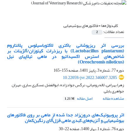
کلیدواژه‌ها =
فاکتورهای بیوشیمیایی
تعداد مقالات:
2
بررسی اثر ریزپوشانی باکتری لاکتوباسیلوس پلانتاروم
(Lactobacillus plantarum) با ریزذرات کیتوزان/آلژینات بر
شاخص‌های استرس اکسیداتیو در ماهی تیلاپیای نیل
(Oreochromis niloticus)
دوره 77، شماره 3، پاییز 1401، صفحه
155-165
10.22059/jvr.2022.346007.3285
زهرا بهرامی، لاله رومیانی، نرگس جوادزاده، ابوالفضل عسکری ساری، مهران
جواهری بابلی
مشاهده مقاله
اصل مقاله
1.21 M
اثر پروبیوتیک‌های درون‌زاد جدا شده از ماهی بر روی فاکتورهای
بیوشیمیایی و آنزیم‌های کبدی ماهی قزل‌آلای رنگین‌کمان
دوره 76، شماره 1، بهار 1400، صفحه
22-30