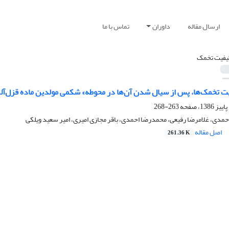
ارسال مقاله
داوران
تماس با ما
یفیت تخمک
 تخمک‌ها، پس از سیال شدن آن‌ها در محوطه» شکمی مولدین ماده قزل‌آلای رنگین کمان(iss‌
263-268
دی، غلامرضا رفیعی، محمدرضا احمدی، باقر مجازی امیری، امیر سعید ویلکی
اصل مقاله
261.36 K