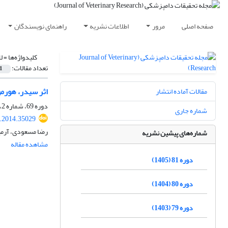
صفحه اصلی
مرور
اطلاعات نشریه
راهنمای نویسندگان
کلیدواژه‌ها =
ل
تعداد مقالات:
1
اثر سیدر، هورمون eCG و روش تلقیح مصنوعی بردرصد آبستنی و نرخ بره‌زایی 
مقالات آماده انتشار
دوره 69، شماره 2، تابستان 1393، صفحه
شماره جاری
r.2014.35029
رضا مسعودی، آرمی
شماره‌های پیشین نشریه
مشاهده مقاله
دوره 81 (1405)
دوره 80 (1404)
دوره 79 (1403)