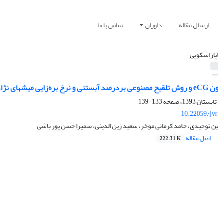
ارسال مقاله
داوران
تماس با ما
اپاراسکوپی
میشهای نژاد زل
133-139
10.22059/jv
ن توحیدی، حامد کرمانی موخر، سعید زین الدینی، سمیرا حسن پور باشی
اصل مقاله
222.31 K