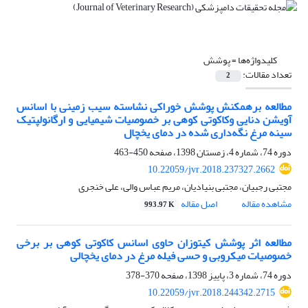
کلیدواژه‌ها =
پوشش
تعداد مقالات:
2
مطالعه برهمکنش پوشش خوراکی نشاسته سیب زمینی با اسانس
آویشن دنایی وکاکوتی کوهی بر خصوصیات شیمیایی و ارگانولپتیک
سینه مرغ نگه‌داری شده در دمای یخچال
دوره 74، شماره 4، زمستان 1398، صفحه
450-463
10.22059/jvr.2018.237327.2662
مجتبی رجبیان، مجتبی بنیادیان، مریم عباس والی، علی خنجری
مشاهده مقاله
اصل مقاله
993.97 K
مطالعه اثر پوشش کیتوزان حاوی اسانس کاکوتی کوهی بر برخی
خصوصیات میکروبی و حسی فیله مرغ در دمای یخچالی
دوره 74، شماره 3، پاییز 1398، صفحه
370-378
10.22059/jvr.2018.244342.2715