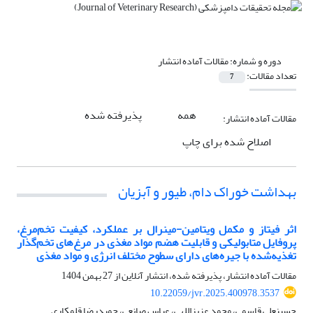
دوره و شماره:
مقالات آماده انتشار
تعداد مقالات:
7
همه
پذیرفته شده
مقالات آماده انتشار:
اصلاح شده برای چاپ
بهداشت خوراک دام، طیور و آبزیان
اثر فیتاز و مکمل ویتامین-مینرال بر عملکرد، کیفیت تخم‌مرغ،
پروفایل متابولیکی و قابلیت هضم مواد مغذی در مرغ‌های تخم‌گذار
تغذیه‌شده با جیره‌های دارای سطوح مختلف انرژی و مواد مغذی
مقالات آماده انتشار، پذیرفته شده، انتشار آنلاین از
27 بهمن 1404
10.22059/jvr.2025.400978.3537
حسینعلی قاسمی، محمد عزیزاللهی، عباس صانعی، حمیدرضا قلمکاری