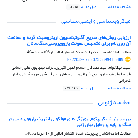
مشاهده مقاله
اصل مقاله
1.12 M
میکروبشناسی و ایمنی شناسی
ارزیابی روش‌های سریع آگلوتیناسیون اریتروسیت گربه و ممانعت
آن روی لام برای تشخیص عفونت پاروویروسی سگ‌سانان
مقالات آماده انتشار، پذیرفته شده، انتشار آنلاین از
06 اسفند 1404
10.22059/jvr.2025.389941.3489
سیما نیکخواه، امید مددگار، حسام الدین اکبرین، ترانه بهنیاپور، علی رحمانی
فر، نیلوفر ظریفیان، ایرج اشرافی تمای، ماهان بیطرف، شهرام جمشیدی، الناز
کامرانی
مشاهده مقاله
اصل مقاله
729.73 K
مقایسه ژنومی
بررسی ترانسکریپتومی ویژگی‌های مولکولی انتریت پاروویروسی در
سگ‌ بر پایه پروفایل بیان ژنی
مقالات آماده انتشار، پذیرفته شده، انتشار آنلاین از
17 خرداد 1405