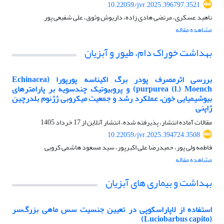
10.22059/jvr.2025.396797.3521
ناهید عسکری، مرتضی هادی زاده، داریوش وثوق، علی شفیعی پور
مشاهده مقاله
بهداشت خوراک دام، طیور و آبزیان
بررسی اثرمصرف پودر برگ اکیناسه پورپورا (Echinacea
purpurea (l.) Moench) و پروبیوتیک چندسویه بر پارامترهای
بیوشیمیایی خون، عملکرد رشد و جمعیت میکروبی ژژنوم بلدرچین
ژاپنی
مقالات آماده انتشار، پذیرفته شده، انتشار آنلاین از
17 خرداد 1405
10.22059/jvr.2025.394724.3508
فاطمه ولی پور، حمیدرضا علی اکبرپور، سید مسعود هاشمی کرویی
مشاهده مقاله
بهداشت و بیماری های آبزیان
استفاده از لاپاراسکوپی در تعیین جنسیت سس ماهی بزرگ‌سر
(Luciobarbus capito)