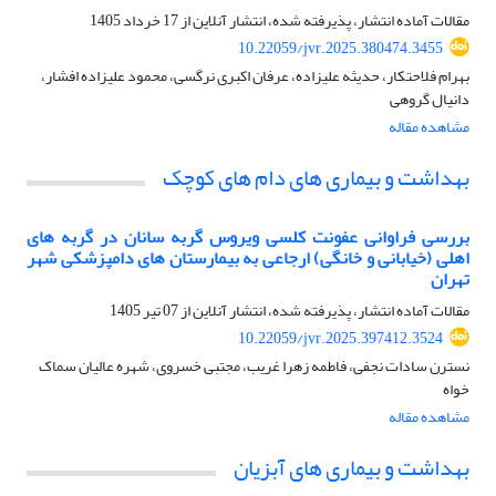
مقالات آماده انتشار، پذیرفته شده، انتشار آنلاین از
17 خرداد 1405
10.22059/jvr.2025.380474.3455
بهرام فلاحتکار، حدیثه علیزاده، عرفان اکبری نرگسی، محمود علیزاده افشار،
دانیال گروهی
مشاهده مقاله
بهداشت و بیماری های دام های کوچک
بررسی فراوانی عفونت کلسی ویروس گربه سانان در گربه های
اهلی (خیابانی و خانگی) ارجاعی به بیمارستان های دامپزشکی شهر
تهران
مقالات آماده انتشار، پذیرفته شده، انتشار آنلاین از
07 تیر 1405
10.22059/jvr.2025.397412.3524
نسترن سادات نجفی، فاطمه زهرا غریب، مجتبی خسروی، شهره عالیان سماک
خواه
مشاهده مقاله
بهداشت و بیماری های آبزیان