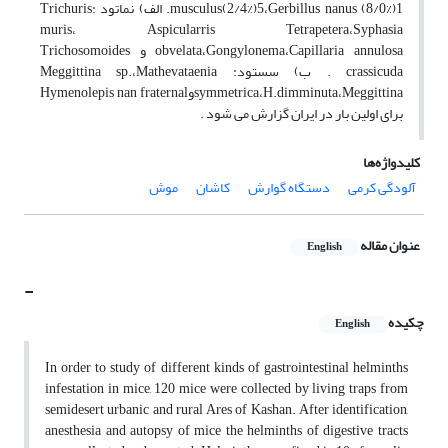
musculus(2/4%)5،Gerbillus nanus (8/0%)1. الف) نماتود :Trichuris
muris، Aspicularris Tetrapetera،Syphasia
obvelata،Gongylonema،Capillaria annulosa و Trichosomoides
crassicuda . ب) سستود: Meggittina sp.،Mathevataenia
symmetrica،H.dimminuta،MeggittinaوHymenolepis nan fraternal
برای اولین بار در ایران گزارش می شود .
کلیدواژه‌ها
آلودگی کرمی
دستگاه گوارش
کاشان
موش
عنوان مقاله
English
-
چکیده
English
In order to study of different kinds of gastrointestinal helminths
infestation in mice, 120 mice were collected by living traps from
semidesert urbanic and rural Ares of Kashan. After identification,
anesthesia and autopsy of mice the helminths of digestive tracts