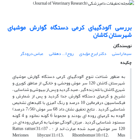
بررسی آلودگیهای کرمی دستگاه گوارش موشهای
شهرستان کاشان
نویسندگان
سیما راستی
دکتر ایرج مؤبدی
روح ا... دهقانی
عباس درودگر
چکیده
به منظور شناخت تنوع آلودگیهای کرمی دستگاه گوارش موشهای
شهرستان کاشان 120 سر موش ووحشی و خانگی از مناطق کویری و
شهری کاشان با تله زنده گیر ، صید گردید و پس از بیهوشی و شناسایی ،
تشریح و کرمهای دستگاه گوارش جدا گردید و پس از شمارش و
فیکساسیون درفرمالین 10 درصد و رنگ آمیزی با کلیدهای تشخیص
شناسلیی گردید . نتایج تحقیق نشان داد 68 سر موش (7/56 درصد)
آلوده به کرمهای روده ای بودند و مجموعاً 6 گونه نماتود و 4 گونه
سستود شناسایی گردید . میزان آلودگی موشها به کرمهای روده ای در
120 سر موشهای صید شده عبارت اند از : Rattus rattus(31%)37 ،
Meriones libycus(11%)13، Rhombomus(10%)12، Mus