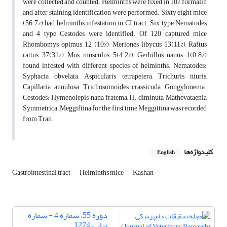
were collected and counted. Helminths were fixed in 10% formalin
and after staining, identification were performed. Sixty eight mice
(56.7%) had helminths infestation in CI tract. Six type Nematodes
and 4 type Cestodes were identified. Of 120 captured mice
Rhombomys opimus 12 (10%), Meriones libycus 13(11%), Raftus
rattus 37(31%), Mus musculus 5(4.2%), Gerbillus nanus 1(0.8%)
found infested with different species of helminths. Nematodes:
Syphacia obvelata, Aspicularis tetrapetera, Trichuris niuris,
Capillaria annulosa, Trichosomoides crassicuda, Gongylonema.
Cestodes: Hymenolepis nana fratema, H. diminuta, Mathevataenia
Symmetrica , Meggiftina for the first time Meggittina was recorded
from Tran.
کلیدواژه‌ها
English
Gastrointestinal tract
Helminths mice
Kashan
دوره 55، شماره 4 - شماره
پیاپی 1274