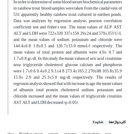
In order to determine of some blood serum biochemical parameters
in rainbow trout, blood samples were taken from the caudal vein of
531 apparently healthy rainbow trout cultured in earthen ponds.
Data was analyzes by regression analysis, pearson correlation
coefficient test and fisher's test. The mean values of ALP, AST,
ALT and LDH were 722±320, 337±150, 29±24 and 579±353 U/L
and the mean values of sodium, potassium and chloride were
144.4±6.8, 1.8±0.5 and 126.7±13.0 mmol/l respectively. The
mean values of total protein and albumin were 4.0± 0.7 and
1.7±0.8 gr/dl. In this study the mean values of uric acid, creatinine,
urea, triglyceride, cholesterol, glucose, calcium and phosphorus
were 1.7±0.6, 0.4±0.2, 9.1±4.8, 273.4±165.2, 270±88, 103.8±35.9,
15.9± 2.9 and 25.3±5.0 mg/dl respectively. The results of
regrisson analysis showed that with increase in age, the mean values
of albumin, total protein, cholesterol, sodium, potassium and
chloride increased and the mean values of triglyceride, creatinin,
AST, ALT and LDH decreased (p<0.05).
کلیدواژه‌ها
English