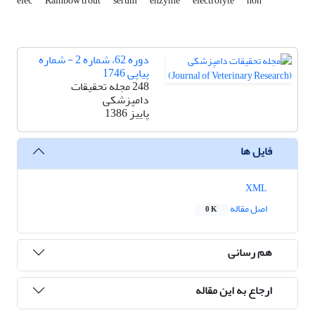
elec
Rainbow trout
serum
enzyme
electrolyte
non
دوره 62، شماره 2 - شماره
پیاپی 1746
248 مجله تحقیقات
دامپزشکی
پاییز 1386
فایل ها
XML
اصل مقاله
0 K
هم رسانی
ارجاع به این مقاله