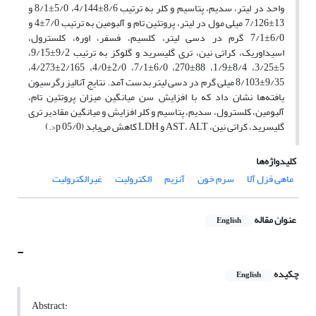
واحد در لیتر، سدیم، پتاسیم و کلر به ترتیب 8/6‌±‌4/144، 5/0‌±‌8/1 و
13‌±‌7/126 میلی مول در لیتر، پروتئین تام و آلبومین به ترتیب 7/0‌±‌4 و
6/0‌±‌7/1 گرم در دسی لیتر، کلسیم، فسفر، اوره، کلسترول،
اسیداوریک، کراتی نین، تری گلیسرید و گلوکز به ترتیب 9/2‌±‌9/15،
5‌±‌3/25، 8/4‌±‌1/9، 88‌±‌270، 6/0‌±‌7/1، 2/0‌±‌4/0، 2/165‌±‌4/273،
9/35‌±‌8/103 میلی گرم در دسی لیتر بدست آمد. نتایج آنالیز رگرسیون
یافته‌ها نشان داد که با افزایش سن میانگین میزان پروتئین تام،
آلبومین، کلسترول، سدیم، پتاسیم و کلر افزایش و میانگین مقادیر تری
گلیسرید، کراتی نین، AST، ALT و LDH کاهش می‌یابد (05/0 p<‌.)‌
کلیدواژه‌ها
ماهی قزل آلا
سرم خون
آنزیم
الکترولیت
غیرالکترولیت
عنوان مقاله
English
-
چکیده
English
Abstract: