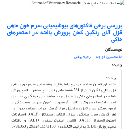
بررسی برخی فاکتورهای بیوشیمیایی سرم خون ماهی
قزل آلای رنگین کمان پرورش یافته در استخرهای
خاکی
نویسندگان
غلامحسین خواجه
رحیم پیغان
چکیده
‌چکیده
به منظور تعیین مقادیر برخی پارامترهای بیوشیمیایی سرم خون ماهی
قزل آلای رنگین کمان از 531 قطعه ماهی قزل آلای بظاهر سالم پرورش
یافته در استخرهای خاکی از طریق ورید ساقه دمی خونگیری به عمل
آمد. یافته‌ها به روش آنالیز رگرسیون، آزمون ضریب همبستگی و
آزمون فیشر مورد تجزیه و تحلیل قرار گرفت. در این مطالعه بدون در
نظر گرفتن سن، میانگین میزان الکالین فسفاتاز ‌(ALP)‌، آسپارتات
آمینوترانسفراز ‌(AST)‌، آلانین آمینوترانسفراز ‌(ALT)‌ و لاکتات
دهیدروژناز ‌(LDH)‌ به ترتیب 320‌±‌722، 150‌±‌337، 24‌±‌29 و 353‌±‌579