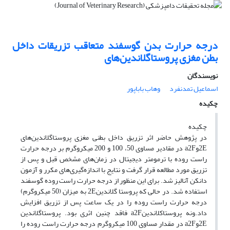
درجه حرارت بدن گوسفند متعاقب تزریقات داخل
بطن مغزی پروستاگلاندین‌‌‌های
نویسندگان
اسماعیل تمدنفرد
وهاب باباپور
چکیده
‌چکیده
در پژوهش حاضر اثر تزریق داخل بطنی مغزی پروستاگلاندین‌های
2Eوa2F در مقادیر مساوی 50، 100 و 200 میکروگرم بر درجه حرارت
راست روده با ترمومتر دیجیتال در زمان‌های مشخص قبل و پس از
تزریق مورد مطالعه قرار گرفت و نتایج با اندازه‌گیری‌های مکرر و آزمون
دانکن آنالیز شد. برای این منظور از درجه حرارت راست روده گوسفند
استفاده شد. در حالی که پروستا گلاندین2E به میزان (50 ‌میکروگرم)
درجه حرارت راست روده را در یک ساعت پس از تزریق افزایش
داد.ونه پروستاکلاندینa2F فاقد چنین اثری بود. پروستاگلاندین
‌2Eوa2F در مقدار مساوی 100 میکروگرم درجه حرارت راست روده را