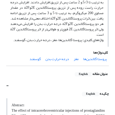
به ترتیب تا 5/3‌ و 2‌ ساعت پس از تزریق افزایش دادند. افزایش درجه
حرارت راست روده پس از تزریق پروستاگلاندین ‌2Eوa2F در مقدار
مساوی 200‌ میکروگرم، به ترتیب تا 5‌ و 3‌ ساعت پس از تزریق ادامه
یافت. بین اثرات پروستاگلاندین ‌2Eوa2F اختلاف معنی‌دار مشاهده شد.
هر دو پروستاگلاندین ‌2Eوa2F درجه حرارت بدن را افزایش می‌دهند
ولی اثر پروستاگلاندین ‌2E ‌قوی‌تر و طولانی‌تر از اثر پروستاگلاندین a2F
است. ‌
واژه‌های کلیدی: پروستا گلاندین‌ها، مغز، درجه حرارت بدن، گوسفند.
کلیدواژه‌ها
پروستا گلاندین‌ها
مغز
درجه حرارت بدن
گوسفند
عنوان مقاله
English
-
چکیده
English
Abstract:
The effect of intracerebroventricular injections of prostaglandins