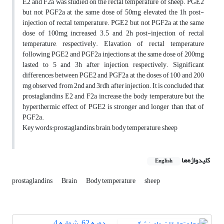
E2 and F2a was studied on the rectal temperature of sheep. PGE2
but not PGF2a at the same dose of 50mg elevated the 1h post-
injection of rectal temperature. PGE2 but not PGF2a at the same
dose of 100mg increased 3.5 and 2h post-injection of rectal
temperature, respectively. Elavation of rectal temperature
following PGE2 and PGF2a injections at the same dose of 200mg
lasted to 5 and 3h after injection, respectively. Significant
differences between PGE2 and PGF2a at the doses of 100 and 200
mg observed from 2nd and 3rdh after injection. It is concluded that
prostaglandins E2 and F2a increase the body temperature but the
hyperthermic effect of PGE2 is stronger and longer than that of
PGF2a.
Key words:prostaglandins, brain, body temperature, sheep
کلیدواژه‌ها
English
prostaglandins
Brain
Body temperature
sheep
دوره 62، شماره 4