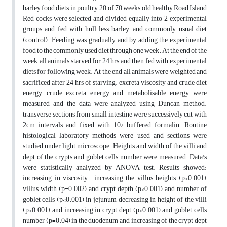
barley food diets in poultry, 20, of 70 weeks old healthy Road Island
Red cocks were selected and divided equally into 2 experimental
groups and fed with hull less barley, and commonly usual diet
(control). Feeding was gradually and by adding the experimental
food to the commonly used diet through one week. At the end of the
week, all animals starved for 24 hrs and then fed with experimental
diets for following week. At the end all animals were weighted and
sacrificed after 24 hrs of starving. excreta viscosity and crude diet
energy, crude excreta energy and metabolisable energy were
measured and the data were analyzed using Duncan method.
transverse sections from small intestine were successively cut with
2cm intervals and fixed with 10% buffered formalin. Routine
histological laboratory methods were used and sections were
studied under light microscope. Heights and width of the villi and
dept of the crypts and goblet cells number were measured. Data's
were statistically analyzed by ANOVA test. Results showed:
increasing in viscosity , increasing the villus heights (p<0.001),
villus width (p=0.002) and crypt depth (p<0.001) and number of
goblet cells (p<0.001) in jejunum, decreasing in height of the villi
(p<0.001) and increasing in crypt dept (p<0.001) and goblet cells
number (p=0.04) in the duodenum and increasing of the crypt dept