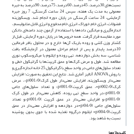
نسبت‌های 30درصد، 45درصد، 60درصد، 75درصد، 90درصد به جیره
معمولی به مدت یک هفته، سپس 24 ساعت گرسنگی، 7 روز جیره
آزمایشی، 24 ساعت گرسنگی در پایان دوره انجام شد. ویسکوزیته
فضولات، انرژی خام خوراک، انرژی خام مدفوع و انرژی قابل متابولیسم ،
اندازه‌گیری و میانگین داده‌ها با استفاده از آزمون چند دامنه‌ای دانکن
مورد مقایسه قرار گرفت. همه خروس‌ها در پایان دوره آزمایش، قبل از
کشتار وزن کشی و روده باریک آن‌ها خارج و در محلول بافر فرمالین
10درصد پایدار و پس از انجام مراحل معمول در آزمایشگاه بافت
شناسی، سه بخش دوازدهه، تهی روده و ایلئوم با میکروسکوپ نوری
مطالعه شد. طول و عرض کرک‌ها و عمق کریپت‌ها با گراتیکول خطی و
تعداد سلول‌های جامی در واحد سطح با گراتیکول 25 خانه اندازه گیری و
با روش ANOVA آنالیز آماری شد. نتایج این تحقیق به صورت: افزایش
معنی‌دار ویسکوزیته، افزایش معنی‌دار طول کرک‌)001/0(p<‌، عرض
کرک‌)002/0(p=‌، عمق کریپت‌)001/0(p<‌ و تعداد سلول‌های جامی
‌)001/0(p<‌در واحد سطح تهی روده، کاهش معنی‌دار در طول کرک
‌)001/0(p<‌و افزایش معنی‌دار در عمق کریپت ‌)001/0(p<‌و تعداد
سلول‌های جامی ‌)04/0(p=‌در دوازدهه و افزایش معنی‌دار در عمق
کریپت‌)004/0(p=‌ ایلئوم درگروه تغذیه شده با جوی بدون پوشینه
نسبت به شاهد بود.
کلیدواژه‌ها