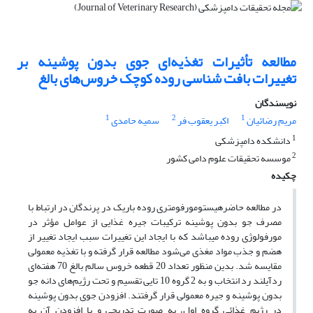
مطالعه تأثیرات تغذیه‌ای جوی بدون پوشینه بر
تغییرات بافت شناسی روده کوچک خروس‌های بالغ
نویسندگان
1
2
1
مریم رضائیان
اکبر یعقوب فر
سمیه حامدی
1
دانشکده دامپزشکی
2
موسسه تحقیقات علوم دامی کشور
چکیده
در مطالعه حاضر‌هیستومورفومتری روده باریک در پرندگان در ارتباط با
مصرف جو بدون پوشینه ترکیبات جیره غذایی از عوامل مؤثر در
مورفولوژی روده میباشد که با ایجاد این تغییرات سبب ایجاد تغییر از
هضم و جذب مواد مغذی می‌شود مطالعه قرار گرفته و با تغذیه معمولی
مقایسه شد. بدین منظور تعداد 20 قطعه خروس سالم بالغ 70 هفته‌ای
ردآیلند رد انتخاب و به 2 گروه 10 تایی تقسیم و تحت رژیم‌های دانه جو
بدون پوشینه و جیره معمولی قرار گرفتند. افزودن جوی بدون پوشینه
در رژیم غذائی گروه اول، به صورت تدریجی و با افزودن آن به