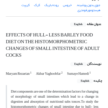
جوی بدون پوشینه.
خروس
روده باریک
کرک
کریپت
هیستومورفومتری
عنوان مقاله
English
EFFECTS OF HULL- LESS BARLEY FOOD
DIET ON THE HISTOMORPHOMETRIC
CHANGES OF SMALL INTESTINE OF ADULT
COCKS
نویسندگان
English
1
2
1
Maryam Rezaeian
Akbar Yaghoobfar
Sumaye Hamedi
چکیده
English
Diet components are one of the determination factors for changing
of morphology of small intestines which lead to a change in
digestien and absorption of nutritiond subs tonces.To study the
histomorphometric changes of small intestine due to hull- less