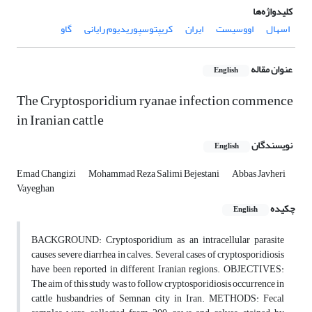
کلیدواژه‌ها
اسهال
اووسیست
ایران
کریپتوسپوریدیوم رایانی
‌گاو
عنوان مقاله
English
The Cryptosporidium ryanae infection commence
in Iranian cattle
نویسندگان
English
Emad Changizi
Mohammad Reza Salimi Bejestani
Abbas Javheri
Vayeghan
چکیده
English
BACKGROUND: Cryptosporidium as an intracellular parasite
causes severe diarrhea in calves. Several cases of cryptosporidiosis
have been reported in different Iranian regions. OBJECTIVES:
The aim of this study was to follow cryptosporidiosis occurrence in
cattle husbandries of Semnan city in Iran. METHODS: Fecal