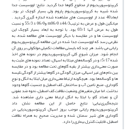
کریپتوسپوریدیوم‌ ‌از مدفوع گاوها جدا گردید. ‌نتایج: اووسیست جدا
شده شبیه به کریپتوسپوریدیوم پاروم‌ ‌ولی بسیار کوچک تر بود.
ابعاد40 عدد از اووسیست های مشاهده شده اندازه گیری گـردید .
میانگین طول و عرض به ترتیبm06/0 ±44/3 و06/0 ± 55/3 و نسبت
طول به عرض آنها 03/1 بود. با توجه به ابعاد بسیار کوچک این
اووسیست ها و در مقایسه با دیگر اووسیست های مطالعه شده، به
نظرمی رسد که اووسیست جدا شده در این مطالعه کریپتوسپوریدیوم
رایانی‌ ‌می باشد. هر چند که بایستی مطالعات تکمیلی مولکولی بر روی آن
انجام شود. میزان شیوع کلی کریپتوسپوریدیوم‌ ‌در نمونه های اخذ
شده 5/17% و در گوساله‌های مبتلا به اسهال، تعداد نمونه های مثبت به
صورت معنی‌داری بیشتر از بقیه گاوهای تحت مطالعه بود و در مقایسه
بین دام های غیر اسهالی، میزان آلودگی در گاوها بیشتر از آلودگی تلیسه
ها و گوساله‌ها بود. هیچگونه ارتباط معنی‌داری میان ابتلا به انگل و نوع
گاوداری، منبع تامین آب و ساختمان کف اصطبل و جنسیت گاوها وجود
نداشت. اما میان متغیرهای وضعیت نظافت کف اصطبل، نحوه ضد عفونی
آن و تعداد گاو با ابتلا به انگل ارتباط معنی داری مشاهده شد.
نتیجه‌گیری‌نهایی: ‌نتایج حاصل از این مطالعه نشان داد
کریپتوسپوریدیوم رایانی‌ ‌موجب بروز اسهال کریپتوسپوریدیایی در
گاوداری های شهر سمنان شده و مدیریت صحیح به همراه نظافت
اصطبل، قابلیت کنترل بیماری را دارد.