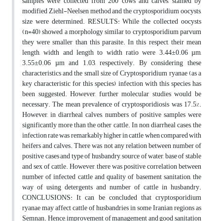
samples were collected from 200 cows and calves, stained by
modified Ziehl-Neelsen method and the cryptosporidium oocysts,
size were determined. RESULTS: While the collected oocysts
(n=40) showed a morphology similar to cryptosporidium parvum
they were smaller than this parasite. In this respect, their mean
length, width and length to width ratio were 3.44±0.06 µm,
3.55±0.06 µm and 1.03, respectively. By considering these
characteristics and the small size of Cryptosporidium ryanae (as a
key characteristic for this species) infection with this species has
been suggested. However, further molecular studies would be
necessary. The mean prevalence of cryptosporidiosis was 17.5%.
However, in diarrheal calves, numbers of positive samples were
significantly more than the other cattle. In non diarrheal cases, the
infection rate was remarkably higher in cattle when compared with
heifers and calves. There was not any relation between number of
positive cases and type of husbandry, source of water, base of stable
and sex of cattle. However, there was positive correlation between
number of infected cattle and quality of basement sanitation, the
way of using detergents and number of cattle in husbandry.
CONCLUSIONS: It can be concluded that cryptosporidium
ryanae may affect cattle of husbandries in some Iranian regions as
Semnan. Hence, improvement of management and good sanitation