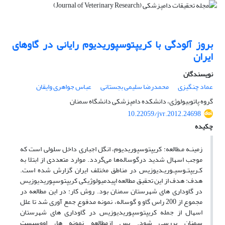
بروز آلودگی با کریپتوسپوریدیوم رایانی‌ ‌در گاوهای
ایران
نویسندگان
عماد چنگیزی
محمدرضا سلیمی بجستانی
عباس جواهری وایقان
گروه پاتوبیولوژی، دانشکده دامپزشکی دانشگاه سمنان
10.22059/jvr.2012.24698
چکیده
زمینـه مـطالعه: کریپتوسپوریدیوم، انگل اجباری داخل سلولی است که
موجب اسهال شدید درگوساله‌ها می‌گردد. موارد متعددی از ابتلا به
کـریپتـوسپـوریـدیوزیس در مناطق مختلف ایران گزارش شده است.
هدف: هدف از این تحقیق مطالعه اپیدمیولوژیکی کریپتوسپوریدیوزیس
در گاوداری های شهرستان سمنان بود. روش کار: در این مطالعه در
مجموع از 200 راس گاو و گوساله، نمونه مدفوع جمع آوری شد تا علل
اسهال از جمله کریپتوسپوریدیوزیس در گاوداری های شهرستان
سمنان بررسی شود. ‌‌‌‌پس ازمطالعه نمونه ها، اووسیست