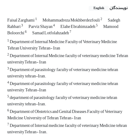
نویسندگان
English
1
2
Faisal Zarghami
Mohammadreza Mokhberdezfouli
Sadegh
3
4
5
Rahbari
Parviz Shayan
Elahe Ebrahimzadeh
Mamood
6
7
Boloorchi
Samad Lotfolahzadeh
1
Department of Internal Medicine, Faculty of Veterinary Medicine,
Tehran University, Tehran- Iran
2
Department of Internal Medicine, faculty of veterinary medicine, Tehran
university,Tehran- Iran
3
Department of parasitology, faculty of veterinary medicine, tehran
university, tehran-Iran.
4
Department of parasitology, faculty of veterinary medicine, tehran
university, Tehran-Iran
5
department of parasitology, faculty of veterinary medicine, tehran
university, tehran-Iran.
6
Department of Obstetrics and Genital Diseases, Faculty of Veterinary
Medicine, University of Tehran, Tehran- Iran
7
Department of Internal medicine, faculty of veterinary Medicine, tehran
university,Tehran- Iran.