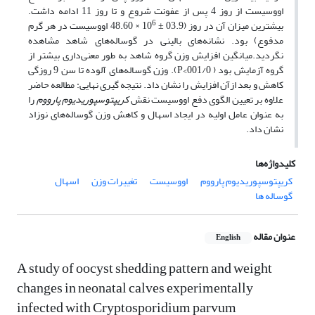
اووسیست از روز 4 پس از عفونت شروع و تا روز 11 ادامه داشت.
6
بیشترین میزان آن در روز (03.9 ± 10
× 48.60 اووسیست در هر گرم
مدفوع) بود. نشانه‌های بالینی در گوساله‌های شاهد مشاهده
نگردید.میانگین افزایش وزن گروه شاهد به طور معنی‌داری بیشتر از
گروه آزمایش بود ( 001/0>P). وزن گوساله‌های آلوده تا سن 9 روزگی
کاهش و بعد ازآن افزایش را نشان داد. نتیجه گیری نهایی: مطالعه حاضر
علاوه بر تعیین الگوی دفع اووسیست نقش
کریپتوسپوریدیوم پارووم
را
به عنوان عامل اولیه در ایجاد اسهال و کاهش وزن گوساله‌های نوزاد
نشان داد.
کلیدواژه‌ها
کریپتوسپوریدیوم پارووم
اووسیست
تغییرات وزن
اسهال
گوساله ها
عنوان مقاله
English
A study of oocyst shedding pattern and weight
changes in neonatal calves experimentally
infected with Cryptosporidium parvum