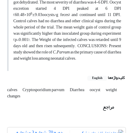
got dehydrated. The most severity of diarrhea was 4-6 DPI. Oocyst
excretion started 4 DPI, peaked at 6 DPI
6
(60.48×10
±9.03oocysts/g feces) and continued until 11 DPI.
Control calves had no diarrhea and other clinical signs during the
whole period of the trial. The mean weight gain of control group
was significantly higher than inoculated group during experiment
(p<0.001). The Weight of the infected calves was retarded until 9
days old and then risen subsequently.
CONCLUSIONS:
Present
study showed the role of
C.Parvum
as the primary cause of diarrhea
and weight loss among neonatal calves.
کلیدواژه‌ها
English
calves
Cryptosporidium parvum
Diarrhea
oocyst
weight
changes
مراجع
دوره 70، شماره 3 - شماره