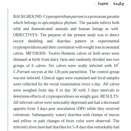
چکیده
English
BACKGROUND:
Cryptosporidium parvum
is a protozoan parasite
which belongs to apicomplexa phylum. The parasite infects both
wild and domesticated animals and human beings as well.
OBJECTIVES:
The purpose of the present study was to detect
oocyst shedding and diarrhea pattern in experimental
cryptosporidiosis and their correlation with weight loss in neonatal
calves.
METHODS:
Twelve Holstein calves of both sexes were
obtained at birth from dairy farm and randomly divided into two
7
groups of 6 calves. Six calves were orally infected with 10
C.Parvum
oocysts at the 12h post parturition. The control group
was not infected. Clinical signs were examined and fecal samples
were collected by the rectal examination twice a day. All calves
were weighed from day 0 to day 30 with 3 days intervals to
determine effects of cryptosporidiosis on weight gain.
RESULTS:
All infected calves were noticeably depressed and had a decreased
appetite from 3 days post inoculation (DPI) while they received
colostrum. Subsequently, watery diarrhea with clumps of mucus
and yellow or pale changes of feces color were observed. The
infected calves have had diarrhea for 5-8 days that remarkably had