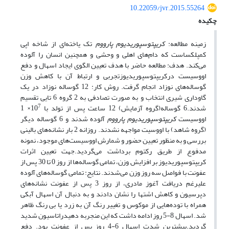
10.22059/jvr.2015.55264
چکیده
زمینه مطالعه:
کریپتوسپوریدیوم پارووم
تک یاخته‌ای از شاخه اپی
کمپلکساست که دام‌های اهلی و وحشی و همچنین انسان را آلوده
می‌کند. هدف: مطالعه حاضر با هدف تعیین الگوی ایجاد اسهال و دفع
اووسیست درکریپتوسپوریدیوزتجربی و ارتباط آن با کاهش وزن
گوساله‌های نوزاد انجام گرفت. روش کار: 12 گوساله نوزاد در یک
گاوداری شیری انتخاب و به صورت تصادفی به 2 گروه 6 تایی تقسیم
7
شدند.6 گوساله(گروه آزمایش) 12 ساعت پس از تولد با 10
× 1
اووسیست
کریپتوسپوریدیوم پارووم
آلوده شدند و 6 گوساله دیگر
(گروه شاهد) با اووسیت مواجهه نشدند. روزانه 2 بار نشانه‌های بالینی
بررسی و به منظور تعیین حضور و شمارش اووسیست‌های موجود، نمونه
مدفوع از طریق رکتوم برداشت می‌گردید.جهت تعیین اثرات
کریپتوسپوریدیوز بر افزایش وزن، تمامی گوساله‌ها از روز 0 تا 30 پس از
عفونت با فواصل سه روز وزن می‌شدند. نتایج: تمامی گوساله‌های آلوده
علیرغم دریافت آغوز مادری، از روز 3 پس از عفونت نشانه‌های
دپرسیون و کاهش اشتها را نشان دادند و به دنبال آن اسهال آبکی
همراه با توده‌هایی از موکوس و تغییر رنگ آن به زرد یا بی رنگ ظاهر
شد. اسهال 8-5 روز ادامه داشت که این منجربه دهیدراتاسیون شدید
گردید.بیشترین شدت اسهال 6-4 روز پس از عفونت بود. دفع