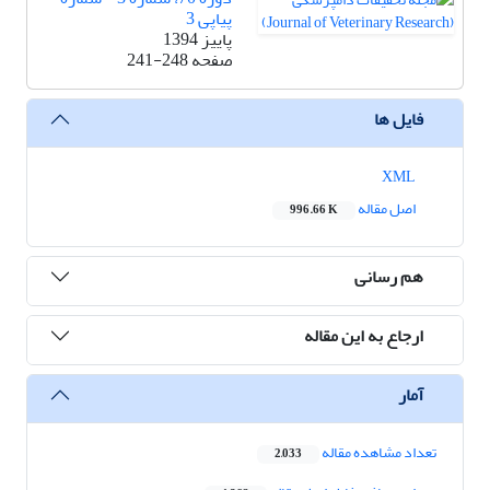
پیاپی 3
پاییز 1394
صفحه
241-248
فایل ها
XML
اصل مقاله
996.66 K
هم رسانی
ارجاع به این مقاله
آمار
تعداد مشاهده مقاله
2,033