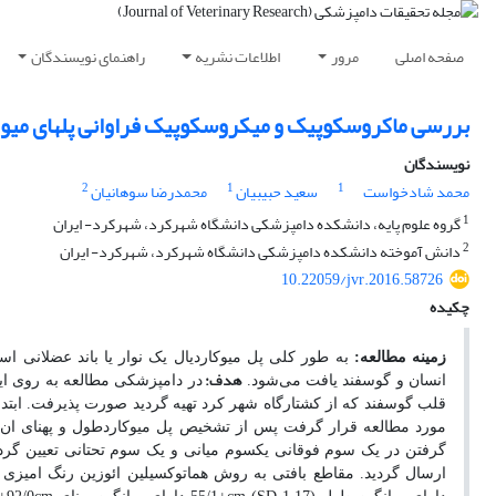
صفحه اصلی
مرور
اطلاعات نشریه
راهنمای نویسندگان
بررسی ماکروسکوپیک و میکروسکوپیک فراوانی پلهای میوکا
نویسندگان
2
1
1
محمد شادخواست
سعید حبیبیان
محمدرضا سوهانیان
1
گروه علوم پایه، دانشکده دامپزشکی دانشگاه شهرکرد، شهرکرد- ایران
2
دانش آموخته دانشکده دامپزشکی دانشگاه شهرکرد، شهرکرد- ایران
10.22059/jvr.2016.58726
چکیده
زمینه مطالعه:
به طور کلی پل میوکاردیال یک نوار یا باند عضلانی ا
هدف:
انسان و گوسفند یافت می
شود.
در دامپزشکی مطالعه به روی ا
قلب گوسفند که از کشتارگاه شهر کرد تهیه گردید صورت پذیرفت. ابتدا
مورد مطالعه قرار گرفت پس از تشخیص پل میوکاردطول و پهنای ان 
گرفتن در یک سوم فوقانی یکسوم میانی و یک سوم تحتانی تعیین گردی
ارسال گردید. مقاطع بافتی به روش هماتوکسیلین ائوزین رنگ امیزی 