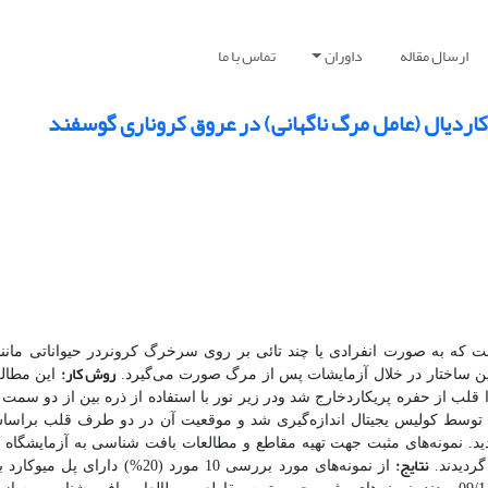
ارسال مقاله
داوران
تماس با ما
ردیال (عامل مرگ ناگهانی) در عروق کروناری گوسفند
ست که به صورت انفرادی یا چند تائی بر روی سرخرگ کرونردر حیواناتی مانن
روش کار:
ین ساختار در خلال آزمایشات پس از مرگ صورت می
گیرد.
 قلب از حفره پریکاردخارج شد ودر زیر نور با استفاده از ذره بین از دو س
توسط کولیس یجیتال اندازه
گیری شد و موقعیت آن در دو طرف قلب بر
اسا
د. نمونه
های مثبت جهت تهیه مقاطع و مطالعات بافت شناسی به آزمایشگاه
نتایج:
گردیدند.
از نمونه
های مورد بررسی 10 مورد (20%) دارای پل م