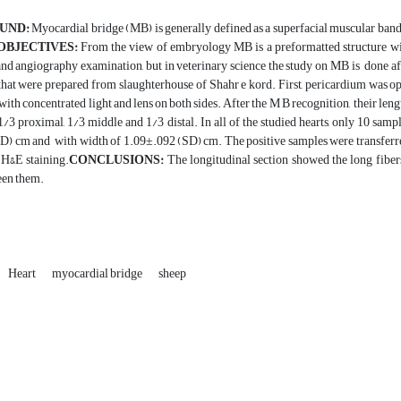
UND:
Myocardial bridge (MB) is generally defined as a superfacial muscular band th
OBJECTIVES:
From the view of embryology MB is a preformatted structure wit
nd angiography examination, but in veterinary science the study on MB is done a
that were prepared from slaughterhouse of Shahr e kord. First, pericardium was ope
with concentrated light and lens on both sides. After the M B recognition, their len
1/3 proximal, 1/3 middle and 1/3 distal. In all of the studied hearts, only 10 sam
) cm and with width of 1.09±.092 (SD) cm. The positive samples were transferred 
 H&E staining.
CONCLUSIONS:
The longitudinal section showed the long fiber
een them.
Heart
myocardial bridge
sheep