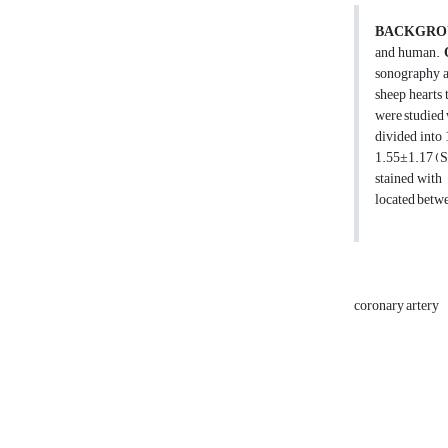
BACKGRO
and human.
sonography a
sheep hearts 
were studied 
divided into 
1.55±1.17 (SD
stained with
located betw
coronary artery