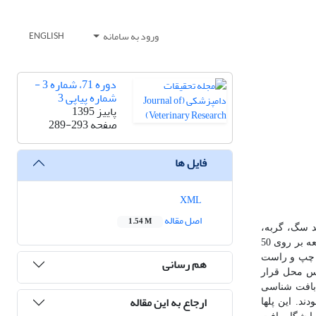
ورود به سامانه
ENGLISH
دوره 71، شماره 3 -
شماره پیاپی 3
پاییز 1395
صفحه
289-293
فایل ها
XML
اصل مقاله
1.54 M
د سگ، گربه،
این مطالعه بر روی 50
مت چپ و راست
هم رسانی
س محل قرار
 بافت شناسی
ارجاع به این مقاله
یوکارد بودند. این پلها