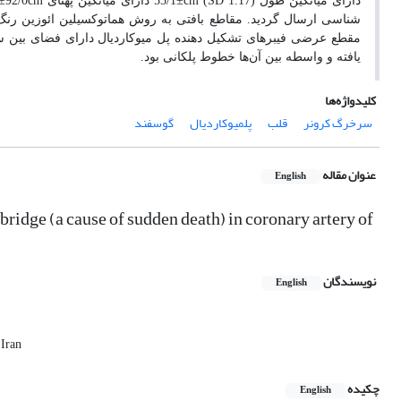
دارای میانگین طول (
cm (SD 1.17
±55/1 دارای میانگین پهنای
cm‌
92/0±09/1 بودند. نمونه
شناسی ارسال گردید. مقاطع بافتی به روش هماتوکسیلین ائوزین رنگ
مقطع عرضی فیبرهای تشکیل دهنده پل میوکاردیال دارای فضای بین سلو
یافته و واسطه بین آن
ها خطوط پلکانی بود.
کلیدواژه‌ها
سرخرگ کرونر
قلب
پلمیوکاردیال
گوسفند
عنوان مقاله
English
idge (a cause of sudden death) in coronary artery of
نویسندگان
English
 Iran
چکیده
English