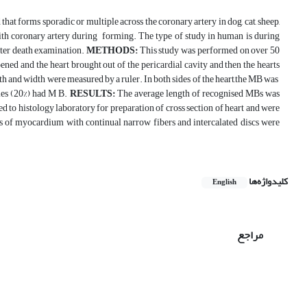
at forms sporadic or multiple across the coronary artery in dog, cat, sheep,
h coronary artery during forming. The type of study in human is during
fter death examination.
METHODS:
This study was performed on over 50
ned and the heart brought out of the pericardial cavity and then the hearts
gth and width were measured by a ruler. In both sides of the heart,the MB was
ples (20%) had M B.
RESULTS:
The average length of recognised MBs was
to histology laboratory for preparation of cross section of heart and were
s of myocardium with continual narrow fibers and intercalated discs were
کلیدواژه‌ها
English
مراجع