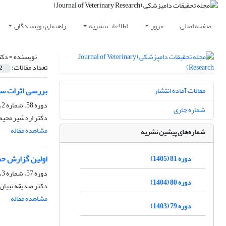
صفحه اصلی
مرور
اطلاعات نشریه
راهنمای نویسندگان
نویسنده =
دکت
تعداد مقالات:
2
بررسی اثرات سوی
مقالات آماده انتشار
دوره 58، شماره 2، تابستان 1382
شماره جاری
دکتر اردشیر محیط،
مشاهده مقاله
شماره‌های پیشین نشریه
اولین گزارش حضور کنه هیالوما اژیپتیوم (ne. 1958
دوره 81 (1405)
دوره 57، شماره 3، پاییز 1381
دوره 80 (1404)
دکتر صدیقه نبیان
مشاهده مقاله
دوره 79 (1403)