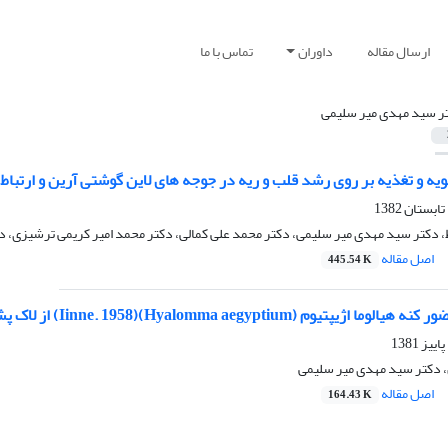
ارسال مقاله
داوران
تماس با ما
ر سید مهدی میر سلیمی
ه و تغذیه بر روی رشد قلب و ریه در جوجه های لاین گوشتی آرین و ارتباط
 دکتر سید مهدی میر سلیمی، دکتر محمد علی کمالی، دکتر محمد امیر کریمی ترشیزی، 
اصل مقاله
445.54 K
Hyalomma aegyptium)(Iin) از لاک پشت تستودوگرکا (Testudo graeca nv ) در ایران
، دکتر سید مهدی میر سلیمی
اصل مقاله
164.43 K