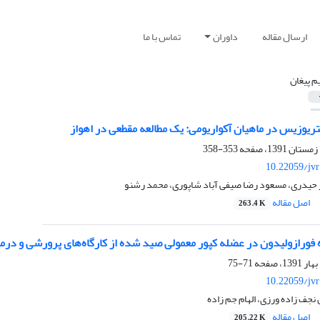
ارسال مقاله
داوران
تماس با ما
م پیغان
ریوزیس در ماهیان آکواریومی: یک مطالعه مقطعی در اهواز
353-358
10.22059/jv
ر حیدری، مسعود رضا صیفی آباد شاپوری، محمد رشنو
اصل مقاله
263.4 K
ه فورازولیدون در عضله کپور معمولی صید شده از کارگاه‌های پرورشی و در
71-75
10.22059/jv
نجف زاده ورزی، الهام جم زاده
اصل مقاله
205.22 K